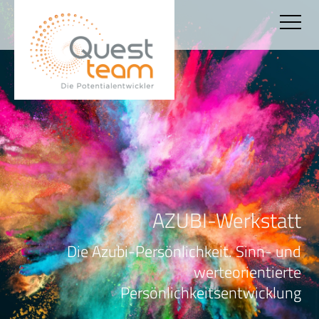
AZUBI-Werkstatt
Die Azubi-Persönlichkeit. Sinn- und
werteorientierte
Persönlichkeitsentwicklung