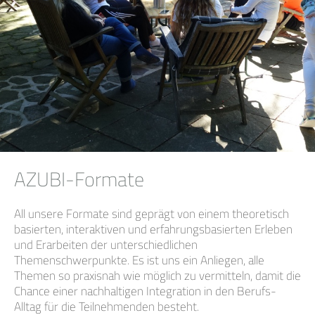
AZUBI-Formate
All unsere Formate sind geprägt von einem theoretisch
basierten, interaktiven und erfahrungsbasierten Erleben
und Erarbeiten der unterschiedlichen
Themenschwerpunkte. Es ist uns ein Anliegen, alle
Themen so praxisnah wie möglich zu vermitteln, damit die
Chance einer nachhaltigen Integration in den Berufs-
Alltag für die Teilnehmenden besteht.